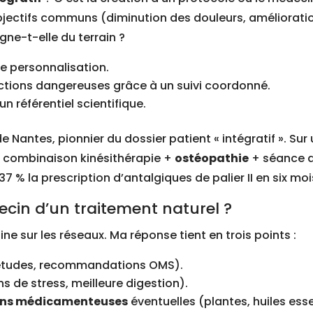
objectifs communs (diminution des douleurs, améliorati
ne-t-elle du terrain ?
e personnalisation.
eractions dangereuses grâce à un suivi coordonné.
n référentiel scientifique.
de Nantes, pionnier du dossier patient « intégratif ». Su
a combinaison kinésithérapie +
ostéopathie
+ séance 
% la prescription d’antalgiques de palier II en six mois
in d’un traitement naturel ?
 sur les réseaux. Ma réponse tient en trois points :
tudes, recommandations OMS).
s de stress, meilleure digestion).
ons médicamenteuses
éventuelles (plantes, huiles esse