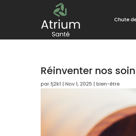
Chute d
Réinventer nos soi
par
fj2kf
|
Nov 1, 2025
|
bien-être