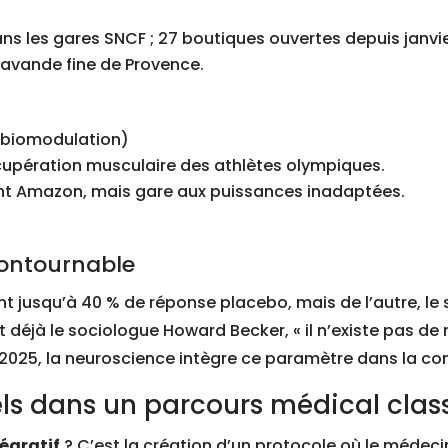
s les gares SNCF ; 27 boutiques ouvertes depuis janvie
a lavande fine de Provence.
biomodulation)
récupération musculaire des athlètes olympiques.
nt Amazon, mais gare aux puissances inadaptées.
ncontournable
t jusqu’à 40 % de réponse placebo, mais de l’autre, le
 déjà le sociologue Howard Becker, « il n’existe pas d
En 2025, la neuroscience intègre ce paramètre dans la c
rels dans un parcours médical clas
tégratif
? C’est la création d’un protocole où le médecin