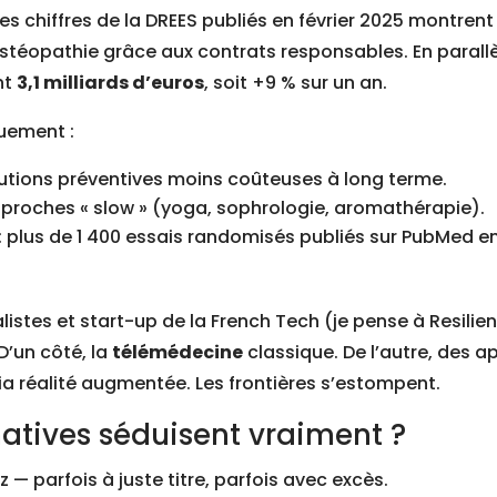
es chiffres de la DREES publiés en février 2025 montren
éopathie grâce aux contrats responsables. En parallèl
nt
3,1 milliards d’euros
, soit +9 % sur un an.
ouement :
lutions préventives moins coûteuses à long terme.
pproches « slow » (yoga, sophrologie, aromathérapie).
: plus de 1 400 essais randomisés publiés sur PubMed e
alistes et start-up de la French Tech (je pense à Resili
D’un côté, la
télémédecine
classique. De l’autre, des ap
ia réalité augmentée. Les frontières s’estompent.
natives séduisent vraiment ?
zz — parfois à juste titre, parfois avec excès.