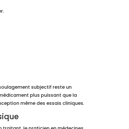
r.
 soulagement subjectif reste un
e médicament plus puissant que la
onception même des essais cliniques.
sique
 traitant, le praticien en médecines