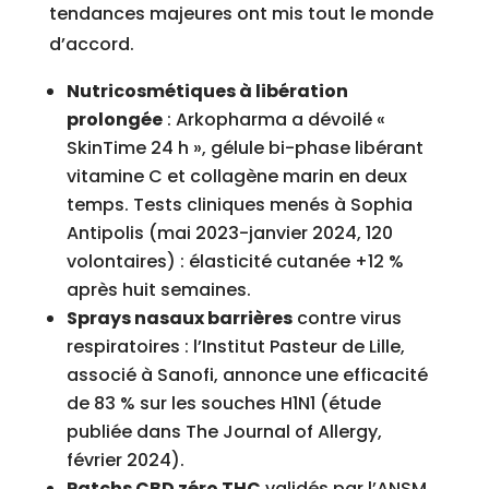
tendances majeures ont mis tout le monde
d’accord.
Nutricosmétiques à libération
prolongée
: Arkopharma a dévoilé «
SkinTime 24 h », gélule bi-phase libérant
vitamine C et collagène marin en deux
temps. Tests cliniques menés à Sophia
Antipolis (mai 2023-janvier 2024, 120
volontaires) : élasticité cutanée +12 %
après huit semaines.
Sprays nasaux barrières
contre virus
respiratoires : l’Institut Pasteur de Lille,
associé à Sanofi, annonce une efficacité
de 83 % sur les souches H1N1 (étude
publiée dans The Journal of Allergy,
février 2024).
Patchs CBD zéro THC
validés par l’ANSM