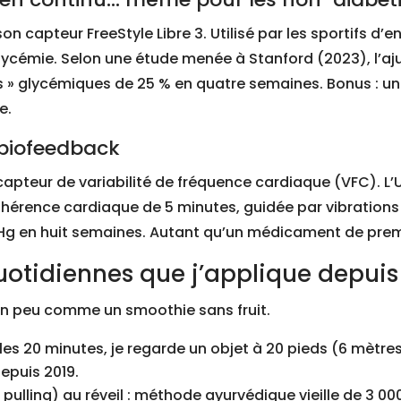
n capteur FreeStyle Libre 3. Utilisé par les sportifs d’e
glycémie. Selon une étude menée à Stanford (2023), l’a
s » glycémiques de 25 % en quatre semaines. Bonus : u
e.
r biofeedback
capteur de variabilité de fréquence cardiaque (VFC). L’
érence cardiaque de 5 minutes, guidée par vibrations 
mHg en huit semaines. Autant qu’un médicament de premi
uotidiennes que j’applique depuis
t un peu comme un smoothie sans fruit.
 les 20 minutes, je regarde un objet à 20 pieds (6 mètr
epuis 2019.
l pulling) au réveil : méthode ayurvédique vieille de 3 