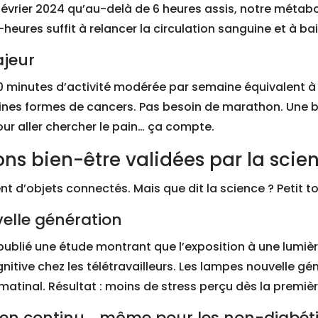
février 2024 qu’au-delà de 6 heures assis, notre métabo
i-heures suffit à relancer la circulation sanguine et à b
ajeur
150 minutes d’activité modérée par semaine équivalent 
aines formes de cancers. Pas besoin de marathon. Une b
our aller chercher le pain… ça compte.
ons bien-être validées par la scie
ent d’objets connectés. Mais que dit la science ? Petit tou
velle génération
r a publié une étude montrant que l’exposition à une lumi
gnitive chez les télétravailleurs. Les lampes nouvelle gén
l matinal. Résultat : moins de stress perçu dès la premi
e en continu… même pour les non-diabét