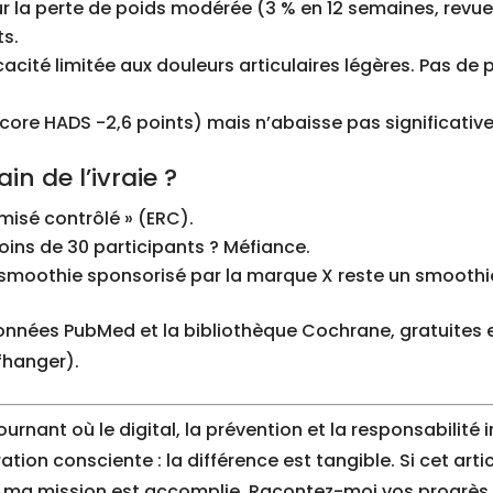
pour la perte de poids modérée (3 % en 12 semaines, rev
s.
acité limitée aux douleurs articulaires légères. Pas de 
score HADS -2,6 points) mais n’abaisse pas significative
n de l’ivraie ?
omisé contrôlé » (ERC).
 moins de 30 participants ? Méfiance.
 smoothie sponsorisé par la marque X reste un smoothi
données PubMed et la bibliothèque Cochrane, gratuites
ffhanger).
urnant où le digital, la prévention et la responsabilité 
ation consciente : la différence est tangible. Si cet arti
, ma mission est accomplie. Racontez-moi vos progrès 