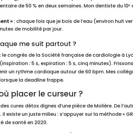
entaire de 50 % en deux semaines. Mon dentiste du 10ᵉ
ment »
: chaque fois que je bois de l’eau (environ huit ve
utes de mobilité par jour.
iaque me suit partout ?
e congrès de la Société française de cardiologie à Lyon 
nspiration : 5 s, expiration : 5 s, cinq minutes). Frissons 
enir un rythme cardiaque autour de 60 bpm. Mes collèg
lorsque la deadline frappe.
 où placer le curseur ?
des cures détox dignes d’une pièce de Molière. De l’autre
 Il existe un juste milieu : s’appuyer sur la méthode « G
té de santé en 2020.