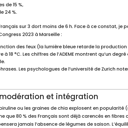
es de 15 %,
de 24 %.
1 Français sur 3 dort moins de 6 h. Face à ce constat, je
ongress 2023 à Marseille :
inction des feux (la lumière bleue retarde la productio
e à 18 °C. Les chiffres de l’ADEME montrent qu’un degré
le.
 phrases. Les psychologues de l’université de Zurich n
e modération et intégration
ruline ou les graines de chia explosent en popularité 
gne que 80 % des Français sont déjà carencés en fibres 
nsera jamais l’absence de légumes de saison. L’équilib