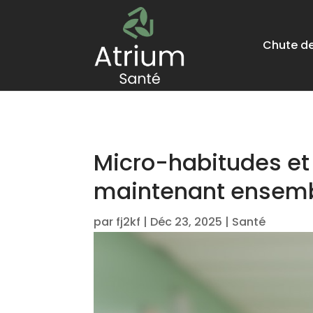
Chute d
Micro-habitudes et 
maintenant ensem
par
fj2kf
|
Déc 23, 2025
|
Santé