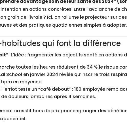
“prendre davantage soin de leur santé dès 2024” (son
intention en actions concrètes. Entre l’avalanche de chal
 grain de l’ivraie ? Ici, on rallume le projecteur sur de
reuves et des pratiques quotidiennes simples à adopter, 
-habitudes qui font la différence
bit”
. L’idée : fragmenter les objectifs santé en actions
arche toutes les heures réduisent de 34 % le risque ca
l School en janvier 2024 révèle qu’inscrire trois resp
 7 bpm en moyenne.
d-Herriot teste un “café debout” : 180 employés remplac
2 % de douleurs lombaires après 4 semaines.
ent crossfit hors de prix pour engranger des bénéfices 
exponentiel.