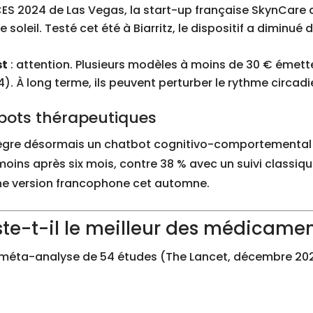
CES 2024 de Las Vegas, la start-up française SkynCare
soleil. Testé cet été à Biarritz, le dispositif a diminué
st
: attention. Plusieurs modèles à moins de 30 € émett
 À long terme, ils peuvent perturber le rythme circadie
tbots thérapeutiques
intègre désormais un chatbot cognitivo-comportementa
moins après six mois, contre 38 % avec un suivi classique
une version francophone cet automne.
te-t-il le meilleur des médicamen
ne méta-analyse de 54 études (The Lancet, décembre 202