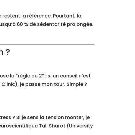
restent la référence. Pourtant, la
usqu’à 60 % de sédentarité prolongée.
n ?
 la “règle du 2” : si un conseil n’est
linic), je passe mon tour. Simple ?
ess ? Si je sens la tension monter, je
euroscientifique Tali Sharot (University