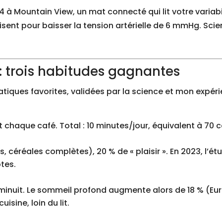
4 à Mountain View, un mat connecté qui lit votre variabil
ffisent pour baisser la tension artérielle de 6 mmHg. Sc
n : trois habitudes gagnantes
atiques favorites, validées par la science et mon expéri
chaque café. Total : 10 minutes/jour, équivalent à 70 ca
s, céréales complètes), 20 % de « plaisir ». En 2023, l’
tes.
 minuit. Le sommeil profond augmente alors de 18 % (E
isine, loin du lit.