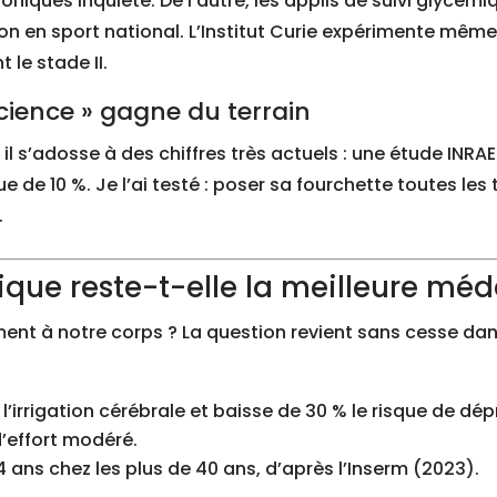
oniques inquiète. De l’autre, les applis de suivi glycém
n en sport national. L’Institut Curie expérimente même,
le stade II.
science » gagne du terrain
il s’adosse à des chiffres très actuels : une étude IN
e de 10 %. Je l’ai testé : poser sa fourchette toutes les
.
sique reste-t-elle la meilleure méd
ent à notre corps ? La question revient sans cesse dans
 l’irrigation cérébrale et baisse de 30 % le risque de dé
d’effort modéré.
4 ans chez les plus de 40 ans, d’après l’Inserm (2023).