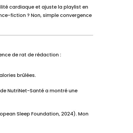
ité cardiaque et ajuste la playlist en
ience-fiction ? Non, simple convergence
ence de rat de rédaction :
lories brûlées.
étude NutriNet-Santé a montré une
uropean Sleep Foundation, 2024). Mon