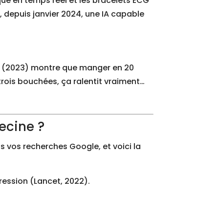
ique en temps réel et les bracelets ECG
 depuis janvier 2024, une IA capable
RAE (2023) montre que manger en 20
 trois bouchées, ça ralentit vraiment…
ecine ?
 vos recherches Google, et voici la
pression (Lancet, 2022).